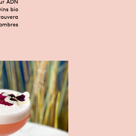
eur ADN
ins bio
trouvera
sombres