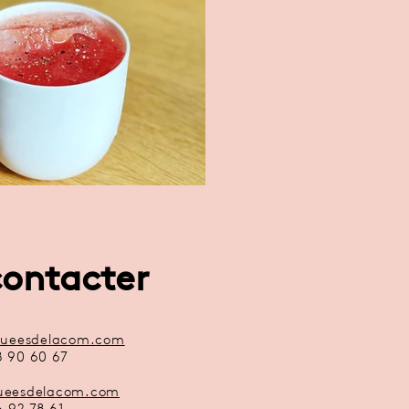
ontacter
queesdelacom.com
8 90 60 67
queesdelacom.com
6 92 78 61