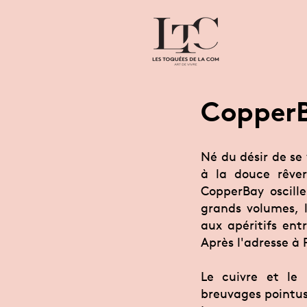
Copper
Né du désir de se
à la douce rêve
CopperBay oscille
grands volumes, l
aux apéritifs ent
Après l'adresse à P
Le cuivre et le 
breuvages pointus 