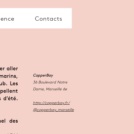
gence
Contacts
er aller
marins,
CopperBay
36 Boulevard Notre
ub. Les
Dame, Marseille 6e
pellent
d’été.
http://copperbay.fr/
@copperbay_marseille
nel des