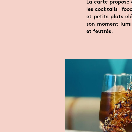
La carte propose 
les cocktails "foo
et petits plats é
son moment lumine
et feutrés.