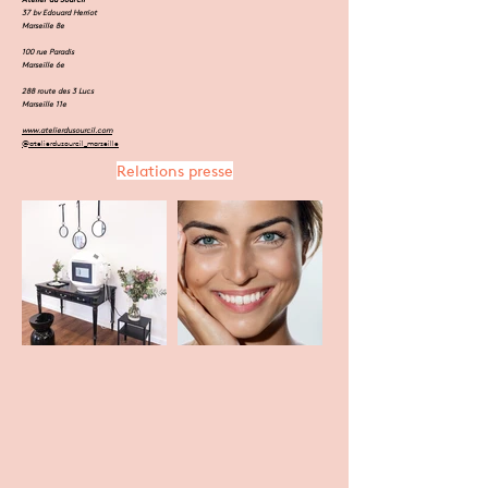
37 bv Edouard Herriot
Marseille 8e
100 rue Paradis
Marseille 6e
288 route des 3 Lucs
Marseille 11e
www.atelierdusourcil.com
@atelierdusourcil_marseille
Relations presse