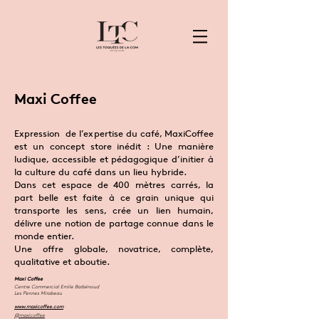
Maxi Coffee
Expression de l’expertise du café, MaxiCoffee
est un concept store inédit : Une manière
ludique, accessible et pédagogique d’initier à
la culture du café dans un lieu hybride.
Dans cet espace de 400 mètres carrés, la
part belle est faite à ce grain unique qui
transporte les sens, crée un lien humain,
délivre une notion de partage connue dans le
monde entier.
Une offre globale, novatrice, complète,
qualitative et aboutie.
Maxi Coffee
Centre Commercial Emile Barbénoud
Les Pennes Mirabeau
www.maxicoffee.com
@maxicoffee